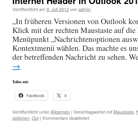
Internet Header in Outlook 20
Veröffentlicht am
9. Juli 2012
von
admin
„In früheren Versionen von Outlook ko
Klick mit der rechten Maustaste auf die
Menüpunkt „Nachrichtenoptionen aus
Kontextmenü wählen. Das machte es un
der betreffenden Nachricht zu sehen. 
→
Teilen mit:
Facebook
X
Veröffentlicht unter
Allgemein
|
Verschlagwortet mit
Maustaste
,
für
optionen
,
Out
|
Kommentare deaktiviert
Internet
Header
in