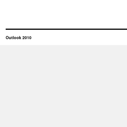
Outlook
2010
Outlook 2010