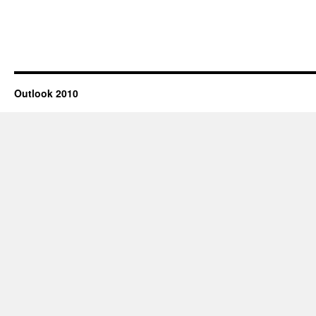
Outlook
2010
Outlook 2010