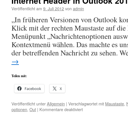
Internet Header in Outlook 20
Veröffentlicht am
9. Juli 2012
von
admin
„In früheren Versionen von Outlook ko
Klick mit der rechten Maustaste auf die
Menüpunkt „Nachrichtenoptionen aus
Kontextmenü wählen. Das machte es un
der betreffenden Nachricht zu sehen. 
→
Teilen mit:
Facebook
X
Veröffentlicht unter
Allgemein
|
Verschlagwortet mit
Maustaste
,
für
optionen
,
Out
|
Kommentare deaktiviert
Internet
Header
in