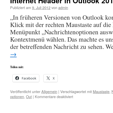
Internet Header in Outlook 20
Publiziert am
9. Juli 2012
von
admin
„In früheren Versionen von Outlook ko
Klick mit der rechten Maustaste auf die
Menüpunkt „Nachrichtenoptionen aus
Kontextmenü wählen. Das machte es un
der betreffenden Nachricht zu sehen. 
→
Teilen mit:
Facebook
X
Veröffentlicht unter
Allgemein
|
Verschlagwortet mit
Maustaste
,
für
optionen
,
Out
|
Kommentare deaktiviert
Internet
Header
in