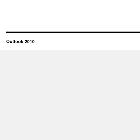
Outlook
2010
Outlook 2010