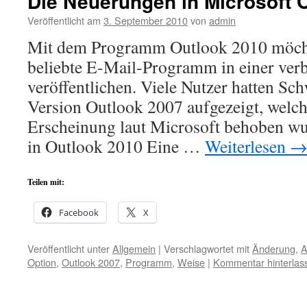
Die Neuerungen in Microsoft 
Veröffentlicht am
3. September 2010
von
admin
Mit dem Programm Outlook 2010 möcht
beliebte E-Mail-Programm in einer verb
veröffentlichen. Viele Nutzer hatten Sc
Version Outlook 2007 aufgezeigt, welche
Erscheinung laut Microsoft behoben w
in Outlook 2010 Eine …
Weiterlesen
Teilen mit:
Facebook
X
Veröffentlicht unter
Allgemein
|
Verschlagwortet mit
Änderung
,
A
Option
,
Outlook 2007
,
Programm
,
Weise
|
Kommentar hinterlas