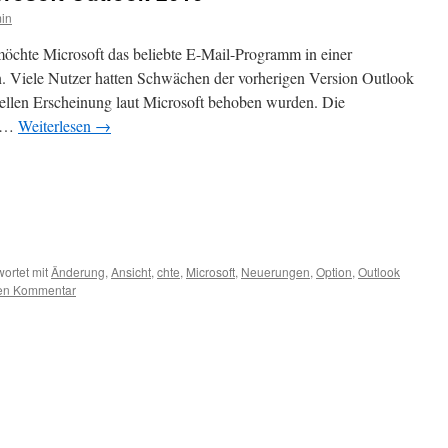
in
chte Microsoft das beliebte E-Mail-Programm in einer
en. Viele Nutzer hatten Schwächen der vorherigen Version Outlook
uellen Erscheinung laut Microsoft behoben wurden. Die
e …
Weiterlesen
→
ortet mit
Änderung
,
Ansicht
,
chte
,
Microsoft
,
Neuerungen
,
Option
,
Outlook
nen Kommentar